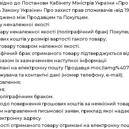
ідно до Постанови Кабінету Міністрів України «Про
акону України« Про захист прав споживачів »від 19.0
оджено між Продавцем та Покупцем.
у неналежної якості
ару неналежної якості (поліграфічний брак) Покупец
х коштів у розмірі вартості такого товару;
товару товаром належної якості.
фічний брак отриманого товару підтверджується в
 разом із зазначенням наступної інформації
слані на електронну пошту Продавця moc.liamg%407
вача та контактні дані (номер телефону, e-mail);
овлення;
ня;
 поліграфічним браком.
до повернення грошових коштів за неякісний това
м направлення письмової заяви, приклад якої нада
ектронну адресу.
ості отриманого товару отримані на електронну по