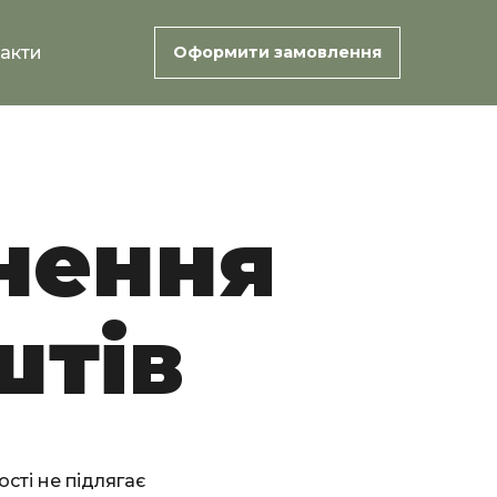
акти
Оформити замовлення
нення
штів
сті не підлягає