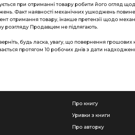
ується при отриманні товару робити його огляд що
жень. Факт наявності механічних ушкоджень повине
ент отримання товару, інакше претензії щодо механ
у розгляду Продавцем не підлягають.
верніть, будь ласка, увагу, що повернення грошових 
вається протягом 10 робочих днів з дати надходжен
Про книгу
Уривки з книги
Про авторку