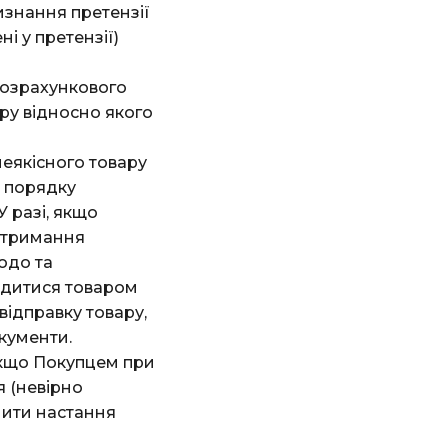
изнання претензії
і у претензії)
розрахункового
ру відносно якого
еякісного товару
 порядку
 разі, якщо
 отримання
одо та
ядитися товаром
відправку товару,
кументи.
якщо Покупцем при
я (невірно
нити настання