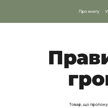
Про книгу
У
Прав
гро
Товар, що пропону