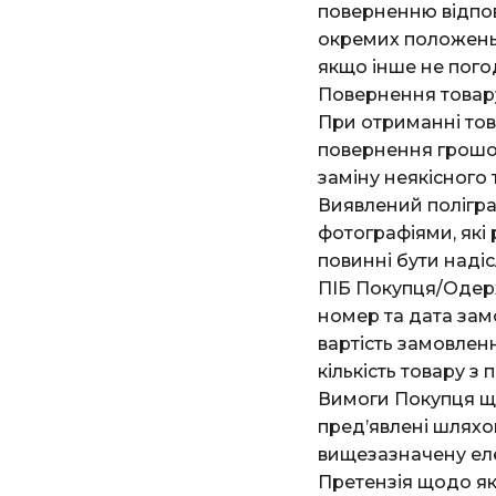
поверненню відпов
окремих положень З
якщо інше не пог
Повернення товар
При отриманні тов
повернення грошови
заміну неякісного 
Виявлений полігра
фотографіями, які
повинні бути наді
ПІБ Покупця/Одержу
номер та дата зам
вартість замовлен
кількість товару з
Вимоги Покупця що
пред’явлені шляхо
вищезазначену ел
Претензія щодо як