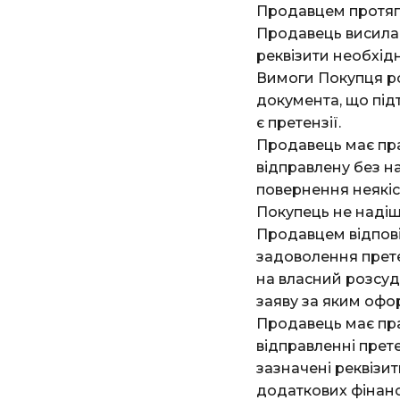
Продавцем протяго
Продавець висилає
реквізити необхід
Вимоги Покупця р
документа, що під
є претензії.
Продавець має пра
відправлену без 
повернення неякіс
Покупець не надіш
Продавцем відпові
задоволення прете
на власний розсуд
заяву за яким офо
Продавець має пра
відправленні прет
зазначені реквізи
додаткових фінанс