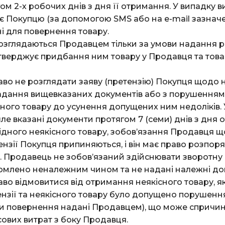
м 2-х робочих днів з дня її отримання. У випадку в
 Покупцю (за допомогою SMS або на e-mail зазначен
ні для повернення товару.
озглядаються Продавцем тільки за умови надання 
тверджує придбання ним товару у Продавця та това
во не розглядати заяву (претензію) Покупця щодо н
надання вищевказаних документів або з порушенням
ного товару до усунення допущених ним недоліків. У
ле вказані документи протягом 7 (семи) днів з дня
дного неякісного товару, зобов’язання Продавця щ
нзії Покупця припиняються, і він має право розпор
. Продавець не зобов’язаний здійснювати зворотну 
рмлено неналежним чином та не надані належні до
во відмовитися від отримання неякісного товару, 
ензії та неякісного товару було допущено порушенн
ти повернення надані Продавцем), що може спричи
ових витрат з боку Продавця.