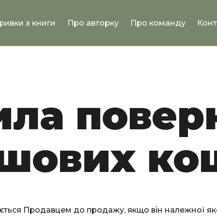
ривки з книги
Про авторку
Про команду
Конт
ила повер
шових ко
ється Продавцем до продажу, якщо він належної яко