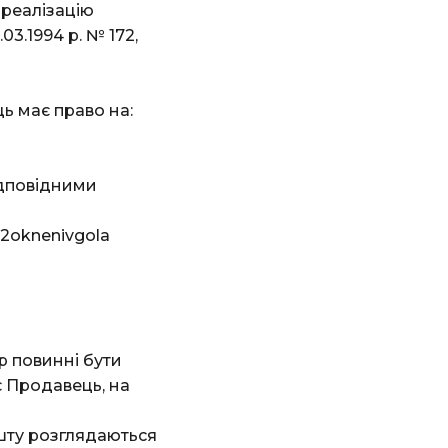
 реалізацію
3.1994 р. № 172,
ь має право на:
ідповідними
2oknenivgola
р повинні бути
є Продавець, на
шту розглядаються